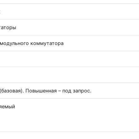
R
таторы
модульного коммутатора
 (базовая). Повышенная – под запрос.
ляемый