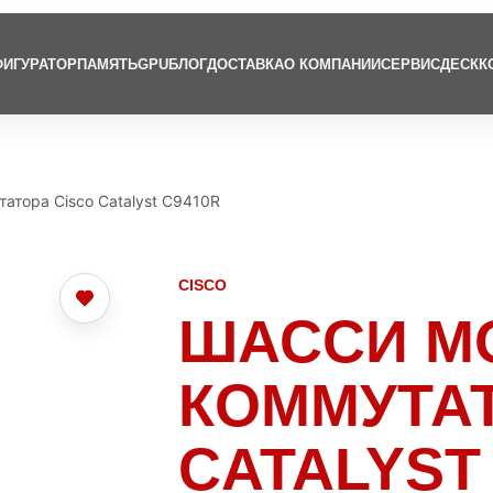
ИГУРАТОР
ПАМЯТЬ
GPU
БЛОГ
ДОСТАВКА
О КОМПАНИИ
СЕРВИСДЕСК
К
атора Cisco Catalyst C9410R
CISCO
ШАССИ М
КОММУТАТ
CATALYST