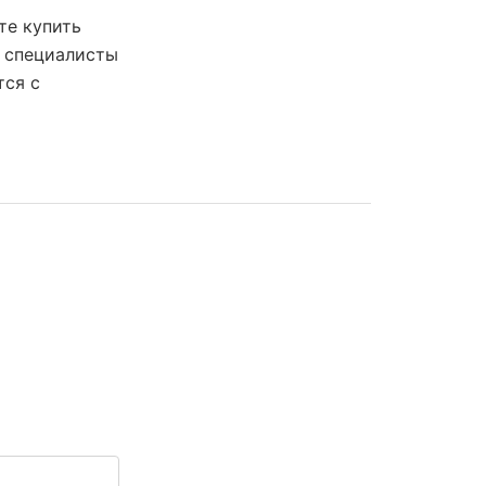
те купить
е специалисты
тся с