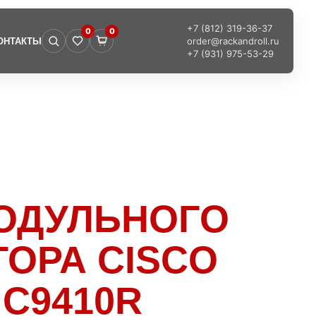
+7 (812) 319-36-37
0
0
order@rackandroll.ru
ОНТАКТЫ
+7 (931) 975-53-29
ОДУЛЬНОГО
ОРА CISCO
 C9410R