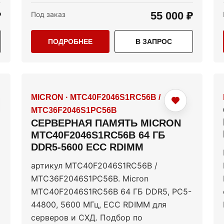
₽
55 000 ₽
Под заказ
ПОДРОБНЕЕ
В ЗАПРОС
MICRON
·
MTC40F2046S1RC56B /
MTC36F2046S1PC56B
СЕРВЕРНАЯ ПАМЯТЬ MICRON
MTC40F2046S1RC56B 64 ГБ
DDR5-5600 ECC RDIMM
артикул MTC40F2046S1RC56B /
MTC36F2046S1PC56B. Micron
MTC40F2046S1RC56B 64 ГБ DDR5, PC5-
44800, 5600 МГц, ECC RDIMM для
серверов и СХД. Подбор по