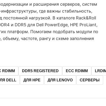
модернизации и расширения серверов, систем
-инфраструктуры, где важны стабильность,
 постоянной нагрузкой. В каталоге Rack&Roll
R4 и DDR5 для Dell PowerEdge, HPE ProLiant,
угих платформ. Помогаем подобрать модули по
 объему, частоте, рангу и схеме заполнения
C RDIMM
DDR5 REGISTERED
ECC RDIMM
LRDI
ЛЯ DELL
ДЛЯ HPE
ДЛЯ LENOVO
СЕРВЕРЫ