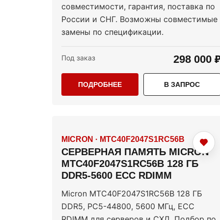
совместимости, гарантия, поставка по
России и СНГ. Возможны совместимые
замены по спецификации.
298 000 
Под заказ
ПОДРОБНЕЕ
В ЗАПРОС
MICRON
·
MTC40F2047S1RC56B
СЕРВЕРНАЯ ПАМЯТЬ MICRON
MTC40F2047S1RC56B 128 ГБ
DDR5-5600 ECC RDIMM
Micron MTC40F2047S1RC56B 128 ГБ
DDR5, PC5-44800, 5600 МГц, ECC
RDIMM для серверов и СХД. Подбор по