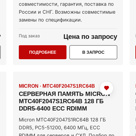
совместимости, гарантия, поставка по
России и СНГ. Возможны совместимые
замены по спецификации.
₽
Цена по запросу
Под заказ
ПОДРОБНЕЕ
В ЗАПРОС
MICRON
·
MTC40F2047S1RC64B
СЕРВЕРНАЯ ПАМЯТЬ MICRON
MTC40F2047S1RC64B 128 ГБ
DDR5-6400 ECC RDIMM
Micron MTC40F2047S1RC64B 128 ГБ
DDR5, PC5-51200, 6400 МГц, ECC
RDIMM для серверов и СХД. Подбор по