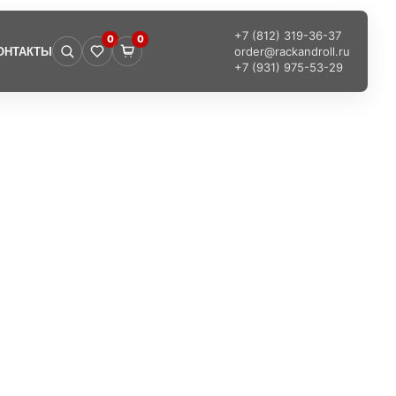
+7 (812) 319-36-37
0
0
order@rackandroll.ru
ОНТАКТЫ
+7 (931) 975-53-29