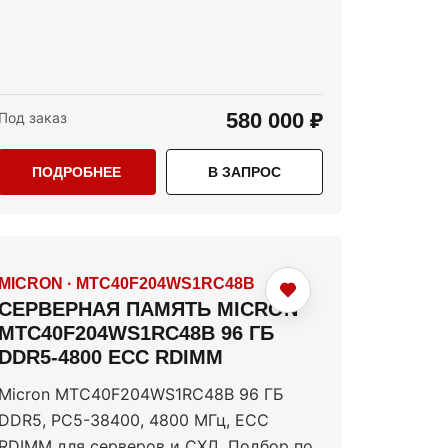
580 000 ₽
Под заказ
ПОДРОБНЕЕ
В ЗАПРОС
MICRON
·
MTC40F204WS1RC48B
СЕРВЕРНАЯ ПАМЯТЬ MICRON
MTC40F204WS1RC48B 96 ГБ
DDR5-4800 ECC RDIMM
Micron MTC40F204WS1RC48B 96 ГБ
DDR5, PC5-38400, 4800 МГц, ECC
RDIMM для серверов и СХД. Подбор по