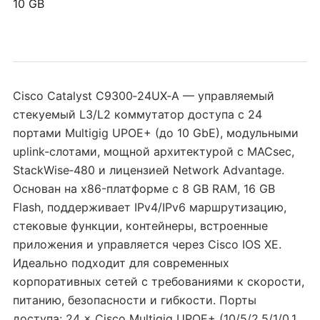
10 GB
Cisco Catalyst C9300‑24UX‑A — управляемый
стекуемый L3/L2 коммутатор доступа с 24
портами Multigig UPOE+ (до 10 GbE), модульными
uplink-слотами, мощной архитектурой с MACsec,
StackWise‑480 и лицензией Network Advantage.
Основан на x86-платформе с 8 GB RAM, 16 GB
Flash, поддерживает IPv4/IPv6 маршрутизацию,
стековые функции, контейнеры, встроенные
приложения и управляется через Cisco IOS XE.
Идеально подходит для современных
корпоративных сетей с требованиями к скорости,
питанию, безопасности и гибкости. Порты
доступа: 24 × Cisco Multigig UPOE+ (10/5/2.5/1/0.1