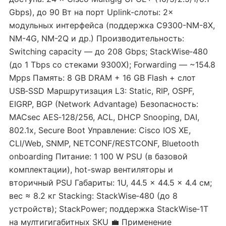
Gbps), до 90 Вт на порт Uplink-слоты: 2×
модульных интерфейса (поддержка C9300-NM-8X,
NM-4G, NM-2Q и др.) Производительность:
Switching capacity — до 208 Gbps; StackWise‑480
(до 1 Tbps со стеками 9300X); Forwarding — ~154.8
Mpps Память: 8 GB DRAM + 16 GB Flash + слот
USB‑SSD Маршрутизация L3: Static, RIP, OSPF,
EIGRP, BGP (Network Advantage) Безопасность:
MACsec AES‑128/256, ACL, DHCP Snooping, DAI,
802.1x, Secure Boot Управление: Cisco IOS XE,
CLI/Web, SNMP, NETCONF/RESTCONF, Bluetooth
onboarding Питание: 1 100 W PSU (в базовой
комплектации), hot-swap вентиляторы и
вторичный PSU Габариты: 1U, 44.5 × 44.5 × 4.4 см;
вес ≈ 8.2 кг Stacking: StackWise‑480 (до 8
устройств); StackPower; поддержка StackWise‑1T
на мултигигабитных SKU 💼 Применение