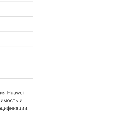
ния Huawei
тимость и
ецификации.