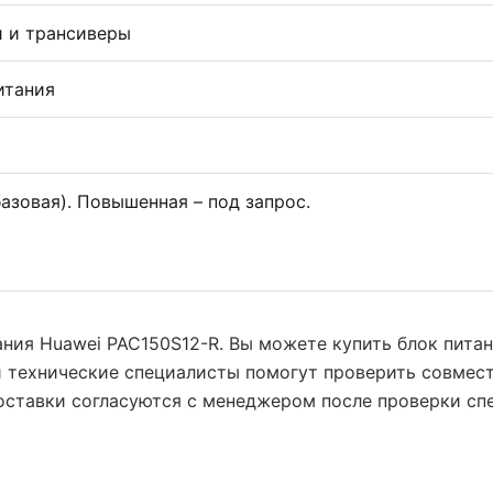
 и трансиверы
итания
(базовая). Повышенная – под запрос.
тания Huawei PAC150S12-R. Вы можете купить блок пита
и технические специалисты помогут проверить совмес
поставки согласуются с менеджером после проверки сп