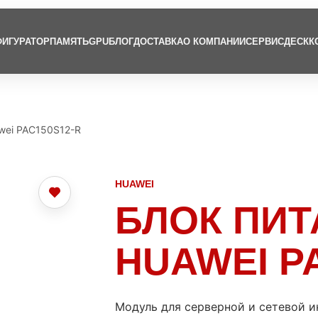
ИГУРАТОР
ПАМЯТЬ
GPU
БЛОГ
ДОСТАВКА
О КОМПАНИИ
СЕРВИСДЕСК
К
wei PAC150S12-R
HUAWEI
БЛОК ПИ
HUAWEI P
Модуль для серверной и сетевой 