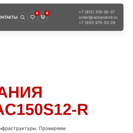
+7 (812) 319-36-37
0
0
order@rackandroll.ru
ОНТАКТЫ
+7 (931) 975-53-29
ТАНИЯ
AC150S12-R
инфраструктуры. Проверяем