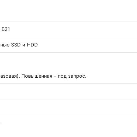
-B21
ные SSD и HDD
(базовая). Повышенная – под запрос.
Б