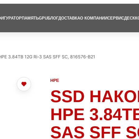
ИГУРАТОР
ПАМЯТЬ
GPU
БЛОГ
ДОСТАВКА
О КОМПАНИИ
СЕРВИСДЕСК
К
HPE 3.84TB 12G Ri-3 SAS SFF SC, 816576-B21
HPE
SSD НАК
HPE 3.84TB
SAS SFF S