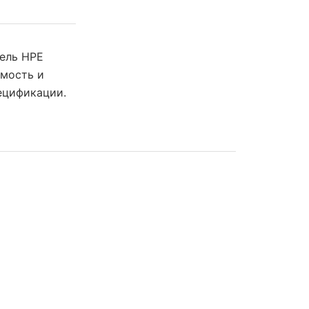
тель HPE
имость и
ецификации.