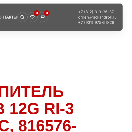
+7 (812) 319-36-37
0
0
order@rackandroll.ru
ОНТАКТЫ
+7 (931) 975-53-29
ОПИТЕЛЬ
 12G RI-3
C, 816576-