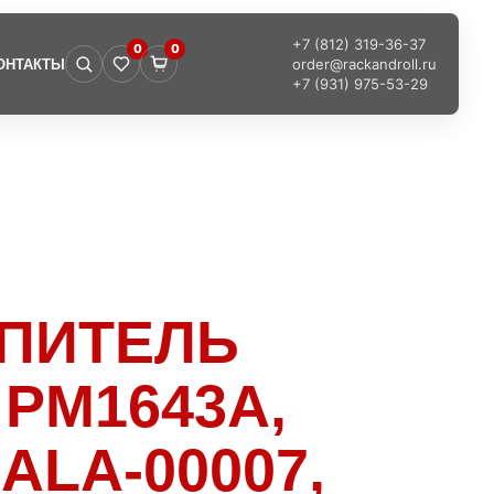
+7 (812) 319-36-37
0
0
order@rackandroll.ru
ОНТАКТЫ
+7 (931) 975-53-29
ОПИТЕЛЬ
PM1643A,
ALA-00007,