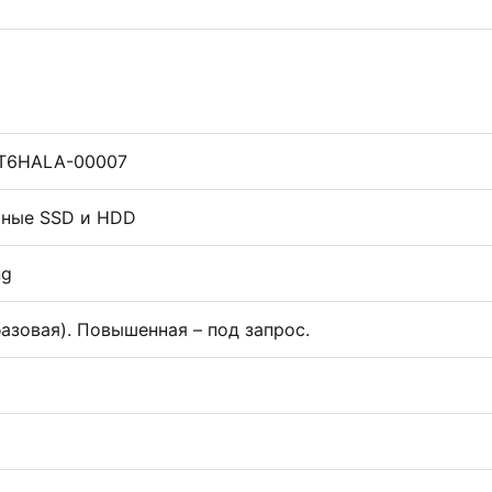
T6HALA-00007
ные SSD и HDD
ng
(базовая). Повышенная – под запрос.