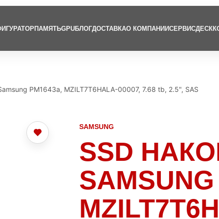
ИГУРАТОР
ПАМЯТЬ
GPU
БЛОГ
ДОСТАВКА
О КОМПАНИИ
СЕРВИСДЕСК
К
Samsung PM1643a, MZILT7T6HALA-00007, 7.68 tb, 2.5", SAS
SAMSUNG
SSD НАК
SAMSUNG 
MZILT7T6H