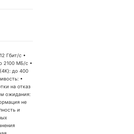
12 Гбит/с •
о 2100 МБ/с •
4K): до 400
ивость: •
тки на отказ
им ожидания:
формация не
пность и
ных
анения
ная