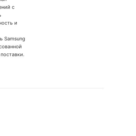
ений с
ь
ность и
ль Samsung
сованной
 поставки.