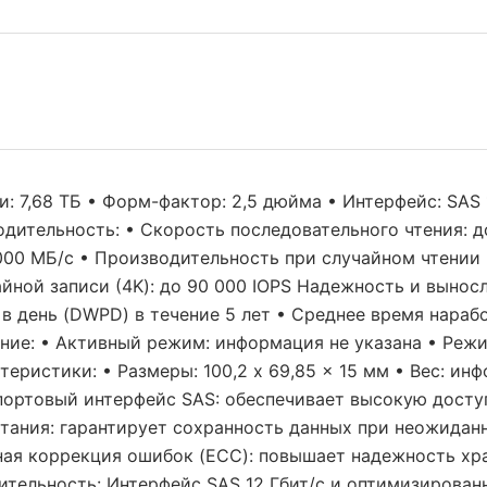
: 7,68 ТБ • Форм-фактор: 2,5 дюйма • Интерфейс: SAS 
дительность: • Скорость последовательного чтения: д
00 МБ/с • Производительность при случайном чтении (
йной записи (4K): до 90 000 IOPS Надежность и выносл
 в день (DWPD) в течение 5 лет • Среднее время нарабо
ение: • Активный режим: информация не указана • Реж
еристики: • Размеры: 100,2 x 69,85 x 15 мм • Вес: ин
портовый интерфейс SAS: обеспечивает высокую досту
итания: гарантирует сохранность данных при неожидан
ная коррекция ошибок (ECC): повышает надежность хр
ительность: Интерфейс SAS 12 Гбит/с и оптимизирован