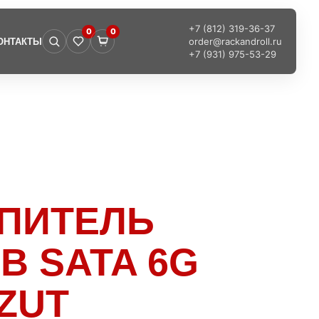
+7 (812) 319-36-37
0
0
order@rackandroll.ru
ОНТАКТЫ
+7 (931) 975-53-29
ОПИТЕЛЬ
B SATA 6G
AZUT