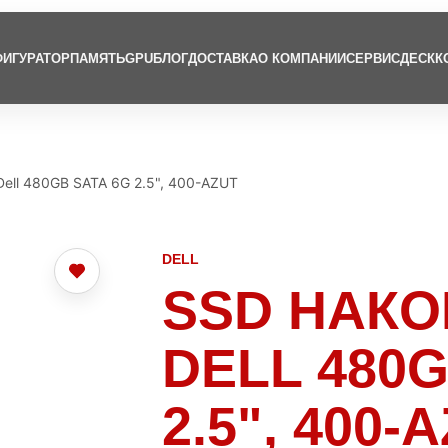
ИГУРАТОР
ПАМЯТЬ
GPU
БЛОГ
ДОСТАВКА
О КОМПАНИИ
СЕРВИСДЕСК
К
ell 480GB SATA 6G 2.5", 400-AZUT
DELL
SSD НАК
DELL 480G
2.5", 400-