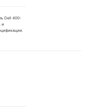
ь Dell 400-
 и
ецификации.