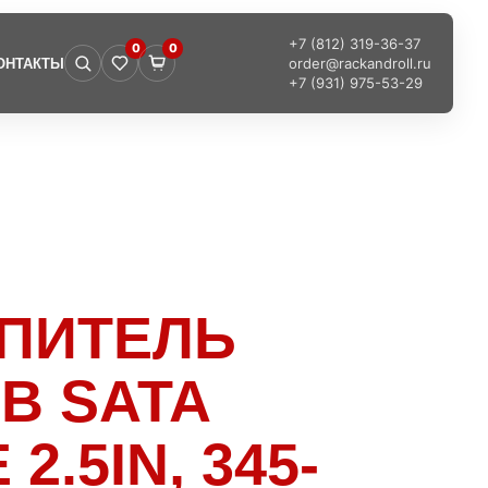
+7 (812) 319-36-37
0
0
order@rackandroll.ru
ОНТАКТЫ
+7 (931) 975-53-29
ОПИТЕЛЬ
GB SATA
2.5IN, 345-