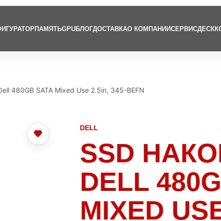
ИГУРАТОР
ПАМЯТЬ
GPU
БЛОГ
ДОСТАВКА
О КОМПАНИИ
СЕРВИСДЕСК
К
ell 480GB SATA Mixed Use 2.5in, 345-BEFN
DELL
SSD НАК
DELL 480
MIXED USE 